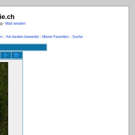
ie.ch
ng -
Mail senden
en
::
Am besten bewertet
::
Meine Favoriten
::
Suche