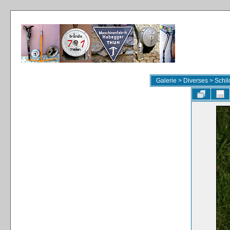
Galerie
>
Diverses
>
Schil