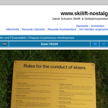
www.skilift-nostalg
Jakob Schulers Skilift- & Seilbahnsammlu
Startseite
::
Anmelden
Albenliste
::
Neueste Uploads
::
Neueste Kommentare
::
Am meisten angeseh
der und Firmentafeln / Plaques et panneaux d'entreprises
Datei 78/100