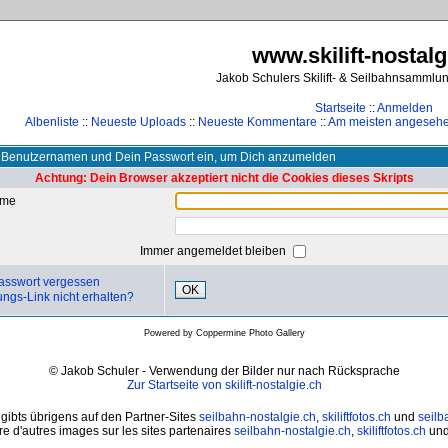
www.skilift-nostalg
Jakob Schulers Skilift- & Seilbahnsammlu
Startseite
::
Anmelden
Albenliste
::
Neueste Uploads
::
Neueste Kommentare
::
Am meisten angeseh
 Benutzernamen und Dein Passwort ein, um Dich anzumelden
Achtung: Dein Browser akzeptiert nicht die Cookies dieses Skripts
ame
Immer angemeldet bleiben
asswort vergessen
OK
ungs-Link nicht erhalten?
Powered by
Coppermine Photo Gallery
© Jakob Schuler - Verwendung der Bilder nur nach Rücksprache
Zur Startseite von skilift-nostalgie.ch
 gibts übrigens auf den Partner-Sites
seilbahn-nostalgie.ch
,
skiliftfotos.ch
und
seilb
e d'autres images sur les sites partenaires
seilbahn-nostalgie.ch
,
skiliftfotos.ch
un