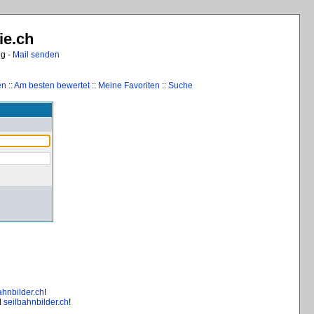
ie.ch
ng -
Mail senden
en
::
Am besten bewertet
::
Meine Favoriten
::
Suche
ahnbilder.ch
!
d
seilbahnbilder.ch
!