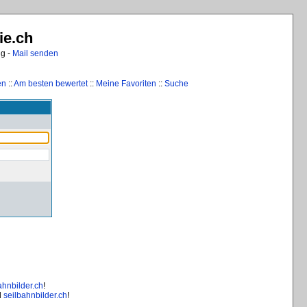
ie.ch
ng -
Mail senden
en
::
Am besten bewertet
::
Meine Favoriten
::
Suche
ahnbilder.ch
!
d
seilbahnbilder.ch
!