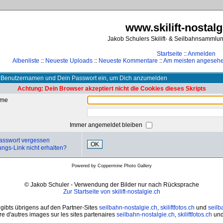
www.skilift-nostalg
Jakob Schulers Skilift- & Seilbahnsammlu
Startseite
::
Anmelden
Albenliste
::
Neueste Uploads
::
Neueste Kommentare
::
Am meisten angeseh
 Benutzernamen und Dein Passwort ein, um Dich anzumelden
Achtung: Dein Browser akzeptiert nicht die Cookies dieses Skripts
ame
Immer angemeldet bleiben
asswort vergessen
OK
ungs-Link nicht erhalten?
Powered by
Coppermine Photo Gallery
© Jakob Schuler - Verwendung der Bilder nur nach Rücksprache
Zur Startseite von skilift-nostalgie.ch
 gibts übrigens auf den Partner-Sites
seilbahn-nostalgie.ch
,
skiliftfotos.ch
und
seilb
e d'autres images sur les sites partenaires
seilbahn-nostalgie.ch
,
skiliftfotos.ch
un