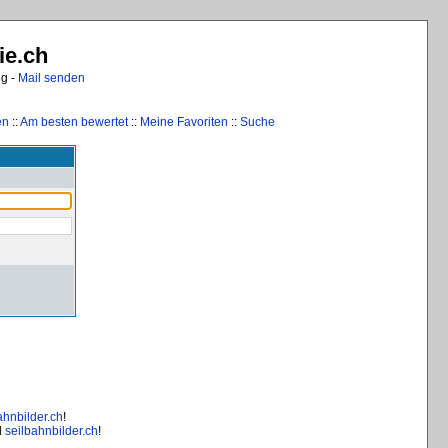
ie.ch
ng -
Mail senden
en
::
Am besten bewertet
::
Meine Favoriten
::
Suche
ahnbilder.ch
!
d
seilbahnbilder.ch
!