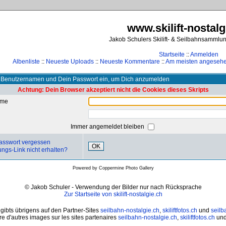
www.skilift-nostalg
Jakob Schulers Skilift- & Seilbahnsammlu
Startseite
::
Anmelden
Albenliste
::
Neueste Uploads
::
Neueste Kommentare
::
Am meisten angeseh
 Benutzernamen und Dein Passwort ein, um Dich anzumelden
Achtung: Dein Browser akzeptiert nicht die Cookies dieses Skripts
ame
Immer angemeldet bleiben
asswort vergessen
OK
ungs-Link nicht erhalten?
Powered by
Coppermine Photo Gallery
© Jakob Schuler - Verwendung der Bilder nur nach Rücksprache
Zur Startseite von skilift-nostalgie.ch
 gibts übrigens auf den Partner-Sites
seilbahn-nostalgie.ch
,
skiliftfotos.ch
und
seilb
e d'autres images sur les sites partenaires
seilbahn-nostalgie.ch
,
skiliftfotos.ch
un