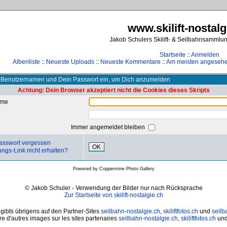
www.skilift-nostalg
Jakob Schulers Skilift- & Seilbahnsammlu
Startseite
::
Anmelden
Albenliste
::
Neueste Uploads
::
Neueste Kommentare
::
Am meisten angeseh
 Benutzernamen und Dein Passwort ein, um Dich anzumelden
Achtung: Dein Browser akzeptiert nicht die Cookies dieses Skripts
ame
Immer angemeldet bleiben
asswort vergessen
OK
ungs-Link nicht erhalten?
Powered by
Coppermine Photo Gallery
© Jakob Schuler - Verwendung der Bilder nur nach Rücksprache
Zur Startseite von skilift-nostalgie.ch
 gibts übrigens auf den Partner-Sites
seilbahn-nostalgie.ch
,
skiliftfotos.ch
und
seilb
e d'autres images sur les sites partenaires
seilbahn-nostalgie.ch
,
skiliftfotos.ch
un