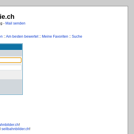
ie.ch
ng -
Mail senden
en
::
Am besten bewertet
::
Meine Favoriten
::
Suche
ahnbilder.ch
!
d
seilbahnbilder.ch
!