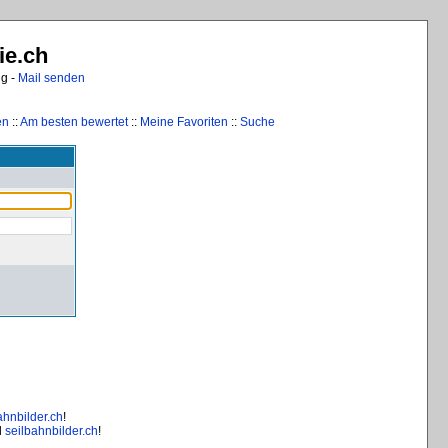
ie.ch
ng -
Mail senden
en
::
Am besten bewertet
::
Meine Favoriten
::
Suche
ahnbilder.ch
!
d
seilbahnbilder.ch
!