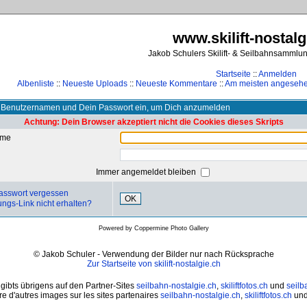
www.skilift-nostalg
Jakob Schulers Skilift- & Seilbahnsammlu
Startseite
::
Anmelden
Albenliste
::
Neueste Uploads
::
Neueste Kommentare
::
Am meisten angeseh
 Benutzernamen und Dein Passwort ein, um Dich anzumelden
Achtung: Dein Browser akzeptiert nicht die Cookies dieses Skripts
ame
Immer angemeldet bleiben
asswort vergessen
OK
ungs-Link nicht erhalten?
Powered by
Coppermine Photo Gallery
© Jakob Schuler - Verwendung der Bilder nur nach Rücksprache
Zur Startseite von skilift-nostalgie.ch
 gibts übrigens auf den Partner-Sites
seilbahn-nostalgie.ch
,
skiliftfotos.ch
und
seilb
e d'autres images sur les sites partenaires
seilbahn-nostalgie.ch
,
skiliftfotos.ch
un