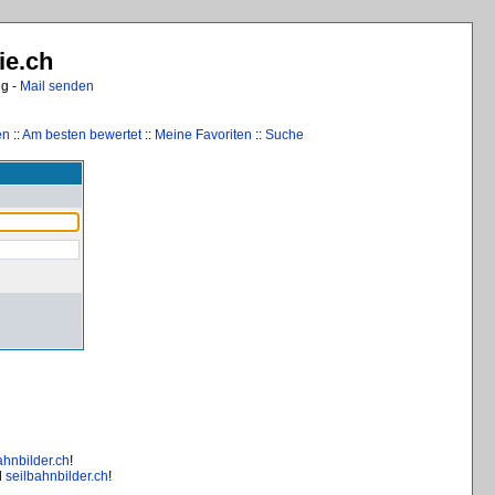
ie.ch
ng -
Mail senden
en
::
Am besten bewertet
::
Meine Favoriten
::
Suche
ahnbilder.ch
!
d
seilbahnbilder.ch
!