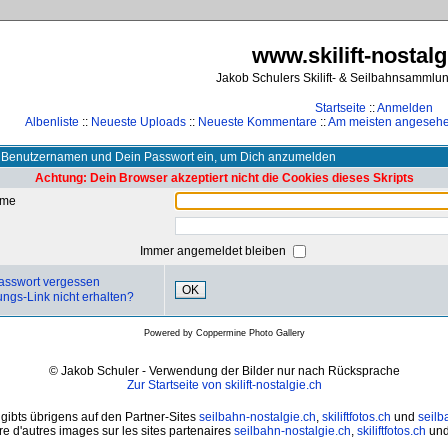
www.skilift-nostalg
Jakob Schulers Skilift- & Seilbahnsammlu
Startseite
::
Anmelden
Albenliste
::
Neueste Uploads
::
Neueste Kommentare
::
Am meisten angeseh
 Benutzernamen und Dein Passwort ein, um Dich anzumelden
Achtung: Dein Browser akzeptiert nicht die Cookies dieses Skripts
ame
Immer angemeldet bleiben
asswort vergessen
OK
ungs-Link nicht erhalten?
Powered by
Coppermine Photo Gallery
© Jakob Schuler - Verwendung der Bilder nur nach Rücksprache
Zur Startseite von skilift-nostalgie.ch
 gibts übrigens auf den Partner-Sites
seilbahn-nostalgie.ch
,
skiliftfotos.ch
und
seilb
e d'autres images sur les sites partenaires
seilbahn-nostalgie.ch
,
skiliftfotos.ch
un