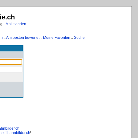
ie.ch
ng -
Mail senden
en
::
Am besten bewertet
::
Meine Favoriten
::
Suche
ahnbilder.ch
!
d
seilbahnbilder.ch
!