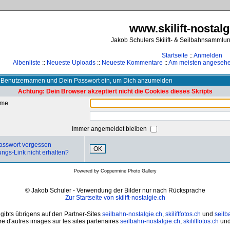
www.skilift-nostalg
Jakob Schulers Skilift- & Seilbahnsammlu
Startseite
::
Anmelden
Albenliste
::
Neueste Uploads
::
Neueste Kommentare
::
Am meisten angeseh
 Benutzernamen und Dein Passwort ein, um Dich anzumelden
Achtung: Dein Browser akzeptiert nicht die Cookies dieses Skripts
ame
Immer angemeldet bleiben
asswort vergessen
OK
ungs-Link nicht erhalten?
Powered by
Coppermine Photo Gallery
© Jakob Schuler - Verwendung der Bilder nur nach Rücksprache
Zur Startseite von skilift-nostalgie.ch
 gibts übrigens auf den Partner-Sites
seilbahn-nostalgie.ch
,
skiliftfotos.ch
und
seilb
e d'autres images sur les sites partenaires
seilbahn-nostalgie.ch
,
skiliftfotos.ch
un