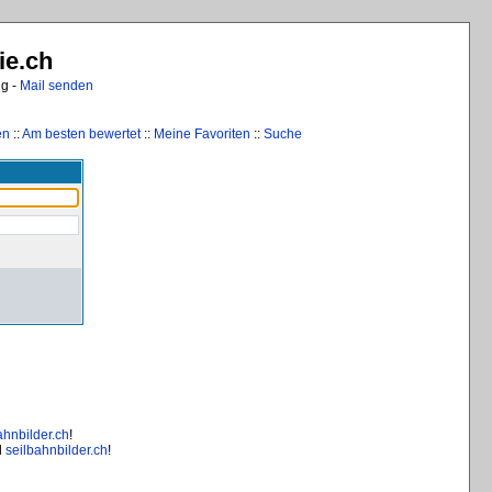
ie.ch
ng -
Mail senden
en
::
Am besten bewertet
::
Meine Favoriten
::
Suche
ahnbilder.ch
!
d
seilbahnbilder.ch
!