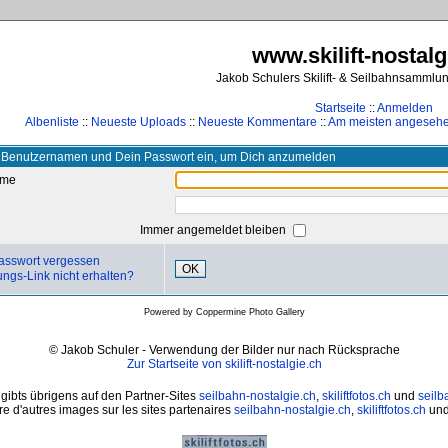
www.skilift-nostalg
Jakob Schulers Skilift- & Seilbahnsammlu
Startseite
::
Anmelden
Albenliste
::
Neueste Uploads
::
Neueste Kommentare
::
Am meisten angeseh
 Benutzernamen und Dein Passwort ein, um Dich anzumelden
ame
Immer angemeldet bleiben
asswort vergessen
OK
ungs-Link nicht erhalten?
Powered by
Coppermine Photo Gallery
© Jakob Schuler - Verwendung der Bilder nur nach Rücksprache
Zur Startseite von skilift-nostalgie.ch
 gibts übrigens auf den Partner-Sites
seilbahn-nostalgie.ch
,
skiliftfotos.ch
und
seilb
e d'autres images sur les sites partenaires
seilbahn-nostalgie.ch
,
skiliftfotos.ch
un