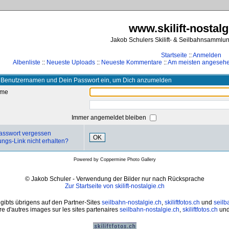
www.skilift-nostalg
Jakob Schulers Skilift- & Seilbahnsammlu
Startseite
::
Anmelden
Albenliste
::
Neueste Uploads
::
Neueste Kommentare
::
Am meisten angeseh
 Benutzernamen und Dein Passwort ein, um Dich anzumelden
ame
Immer angemeldet bleiben
asswort vergessen
OK
ungs-Link nicht erhalten?
Powered by
Coppermine Photo Gallery
© Jakob Schuler - Verwendung der Bilder nur nach Rücksprache
Zur Startseite von skilift-nostalgie.ch
 gibts übrigens auf den Partner-Sites
seilbahn-nostalgie.ch
,
skiliftfotos.ch
und
seilb
e d'autres images sur les sites partenaires
seilbahn-nostalgie.ch
,
skiliftfotos.ch
un