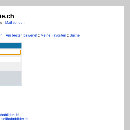
ie.ch
ng -
Mail senden
en
::
Am besten bewertet
::
Meine Favoriten
::
Suche
ahnbilder.ch
!
d
seilbahnbilder.ch
!