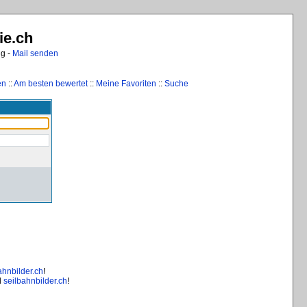
ie.ch
ng -
Mail senden
en
::
Am besten bewertet
::
Meine Favoriten
::
Suche
ahnbilder.ch
!
d
seilbahnbilder.ch
!