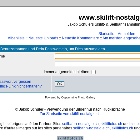
www.skilift-nostalg
Jakob Schulers Skilift- & Seilbahnsammlu
Startseite
::
Anmelden
Albenliste
::
Neueste Uploads
::
Neueste Kommentare
::
Am meisten angeseh
 Benutzernamen und Dein Passwort ein, um Dich anzumelden
ame
Immer angemeldet bleiben
asswort vergessen
OK
ungs-Link nicht erhalten?
Powered by
Coppermine Photo Gallery
© Jakob Schuler - Verwendung der Bilder nur nach Rücksprache
Zur Startseite von skilift-nostalgie.ch
 gibts übrigens auf den Partner-Sites
seilbahn-nostalgie.ch
,
skiliftfotos.ch
und
seilb
e d'autres images sur les sites partenaires
seilbahn-nostalgie.ch
,
skiliftfotos.ch
un