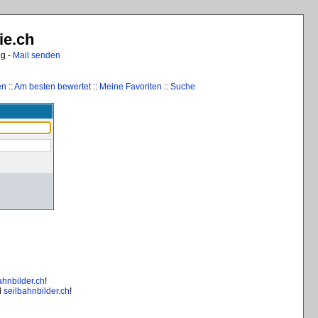
ie.ch
ng -
Mail senden
en
::
Am besten bewertet
::
Meine Favoriten
::
Suche
ahnbilder.ch
!
d
seilbahnbilder.ch
!