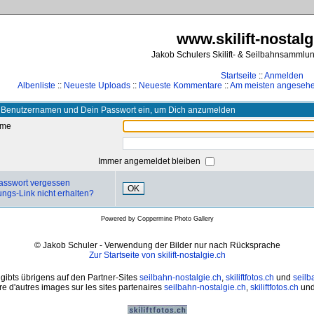
www.skilift-nostalg
Jakob Schulers Skilift- & Seilbahnsammlu
Startseite
::
Anmelden
Albenliste
::
Neueste Uploads
::
Neueste Kommentare
::
Am meisten angeseh
 Benutzernamen und Dein Passwort ein, um Dich anzumelden
ame
Immer angemeldet bleiben
asswort vergessen
OK
ungs-Link nicht erhalten?
Powered by
Coppermine Photo Gallery
© Jakob Schuler - Verwendung der Bilder nur nach Rücksprache
Zur Startseite von skilift-nostalgie.ch
 gibts übrigens auf den Partner-Sites
seilbahn-nostalgie.ch
,
skiliftfotos.ch
und
seilb
e d'autres images sur les sites partenaires
seilbahn-nostalgie.ch
,
skiliftfotos.ch
un