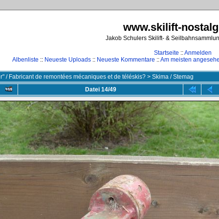
www.skilift-nostalg
Jakob Schulers Skilift- & Seilbahnsammlu
Startseite
::
Anmelden
Albenliste
::
Neueste Uploads
::
Neueste Kommentare
::
Am meisten angeseh
ler" / Fabricant de remontées mécaniques et de téléskis?
>
Skima / Stemag
Datei 14/49