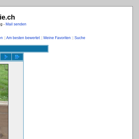
ie.ch
ng -
Mail senden
en
::
Am besten bewertet
::
Meine Favoriten
::
Suche