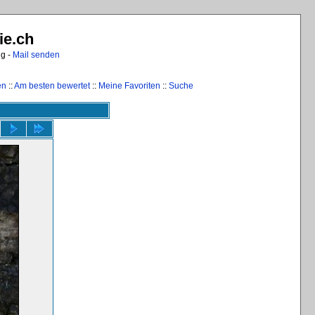
ie.ch
ng -
Mail senden
en
::
Am besten bewertet
::
Meine Favoriten
::
Suche