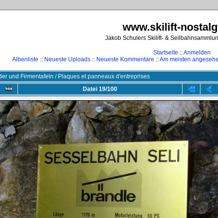
www.skilift-nostalg
Jakob Schulers Skilift- & Seilbahnsammlu
Startseite
::
Anmelden
Albenliste
::
Neueste Uploads
::
Neueste Kommentare
::
Am meisten angeseh
der und Firmentafeln / Plaques et panneaux d'entreprises
Datei 19/100