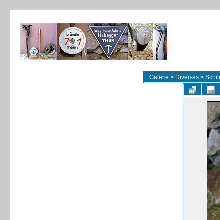
Galerie
>
Diverses
>
Schil