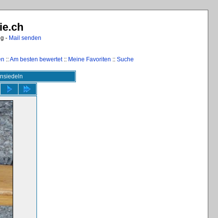
ie.ch
ng -
Mail senden
en
::
Am besten bewertet
::
Meine Favoriten
::
Suche
insiedeln