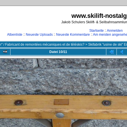
www.skilift-nostalg
Jakob Schulers Skilift- & Seilbahnsammlu
Startseite
::
Anmelden
Albenliste
::
Neueste Uploads
::
Neueste Kommentare
::
Am meisten angeseh
ler" / Fabricant de remontées mécaniques et de téléskis?
>
Skifabrik "usine de ski" E
Datei 10/11