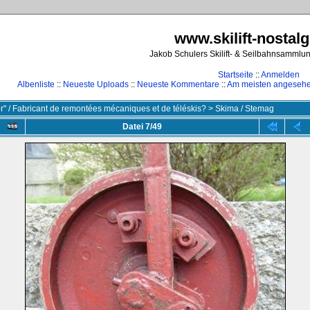
www.skilift-nostalg
Jakob Schulers Skilift- & Seilbahnsammlu
Startseite
::
Anmelden
Albenliste
::
Neueste Uploads
::
Neueste Kommentare
::
Am meisten angeseh
ler" / Fabricant de remontées mécaniques et de téléskis?
>
Skima / Stemag
Datei 7/49