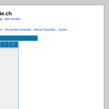
ie.ch
ng -
Mail senden
en
::
Am besten bewertet
::
Meine Favoriten
::
Suche