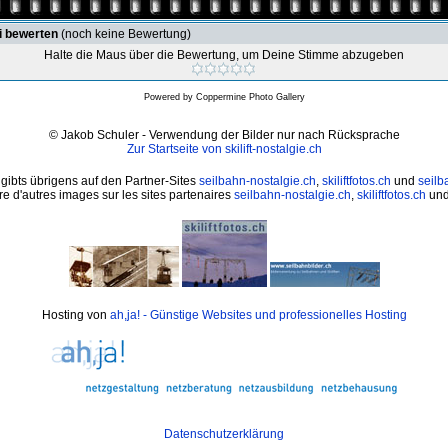
i bewerten
(noch keine Bewertung)
Halte die Maus über die Bewertung, um Deine Stimme abzugeben
Powered by
Coppermine Photo Gallery
© Jakob Schuler - Verwendung der Bilder nur nach Rücksprache
Zur Startseite von skilift-nostalgie.ch
 gibts übrigens auf den Partner-Sites
seilbahn-nostalgie.ch
,
skiliftfotos.ch
und
seilb
e d'autres images sur les sites partenaires
seilbahn-nostalgie.ch
,
skiliftfotos.ch
un
Hosting von
ah,ja! - Günstige Websites und professionelles Hosting
Datenschutzerklärung