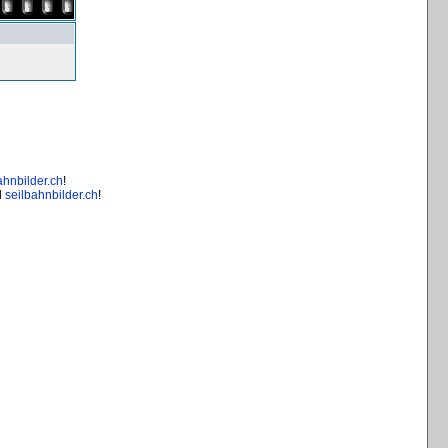
ahnbilder.ch
!
d
seilbahnbilder.ch
!