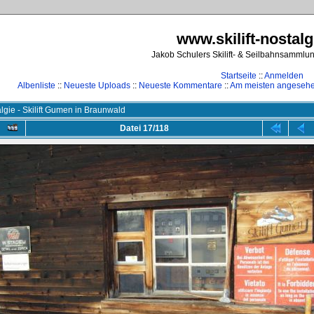
www.skilift-nostalg
Jakob Schulers Skilift- & Seilbahnsammlu
Startseite
::
Anmelden
Albenliste
::
Neueste Uploads
::
Neueste Kommentare
::
Am meisten angeseh
lgie - Skilift Gumen in Braunwald
Datei 17/118