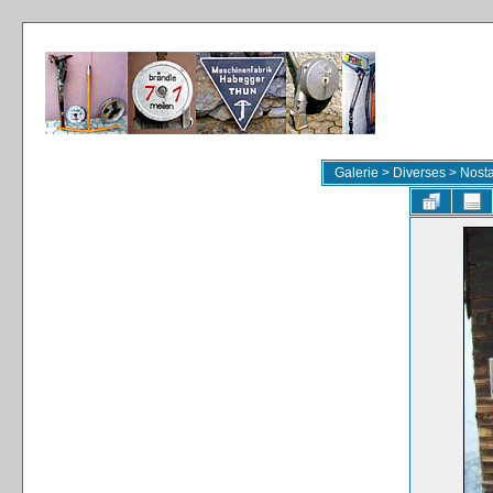
Galerie
>
Diverses
>
Nosta