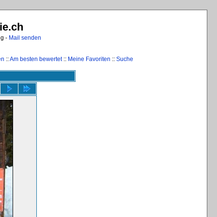
ie.ch
ng -
Mail senden
en
::
Am besten bewertet
::
Meine Favoriten
::
Suche