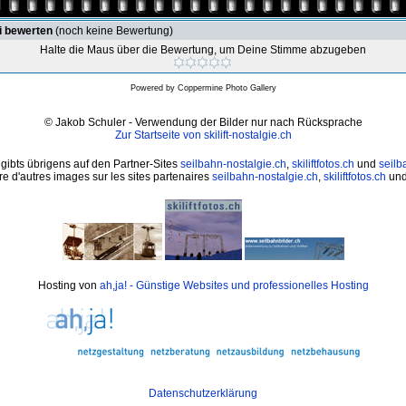
i bewerten
(noch keine Bewertung)
Halte die Maus über die Bewertung, um Deine Stimme abzugeben
Powered by
Coppermine Photo Gallery
© Jakob Schuler - Verwendung der Bilder nur nach Rücksprache
Zur Startseite von skilift-nostalgie.ch
 gibts übrigens auf den Partner-Sites
seilbahn-nostalgie.ch
,
skiliftfotos.ch
und
seilb
e d'autres images sur les sites partenaires
seilbahn-nostalgie.ch
,
skiliftfotos.ch
un
Hosting von
ah,ja! - Günstige Websites und professionelles Hosting
Datenschutzerklärung