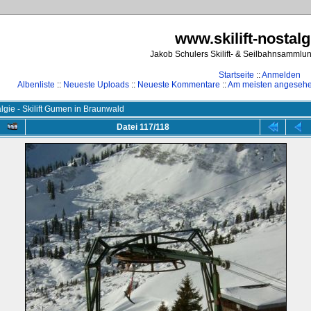
www.skilift-nostalg
Jakob Schulers Skilift- & Seilbahnsammlu
Startseite
::
Anmelden
Albenliste
::
Neueste Uploads
::
Neueste Kommentare
::
Am meisten angeseh
lgie - Skilift Gumen in Braunwald
Datei 117/118