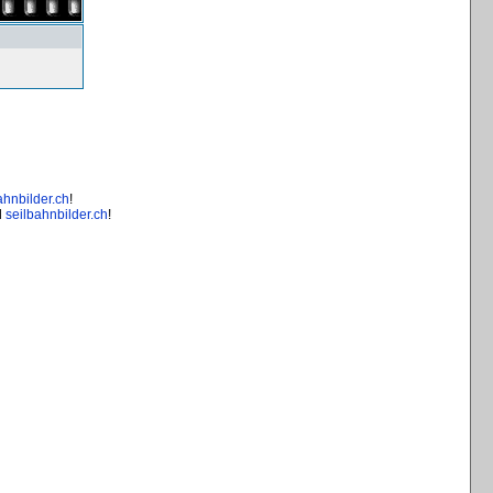
ahnbilder.ch
!
d
seilbahnbilder.ch
!