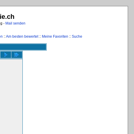
ie.ch
ng -
Mail senden
en
::
Am besten bewertet
::
Meine Favoriten
::
Suche