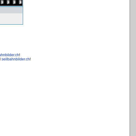
ahnbilder.ch
!
d
seilbahnbilder.ch
!