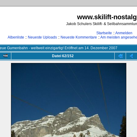
www.skilift-nostalg
Jakob Schulers Skilift- & Seilbahnsammlu
Startseite
::
Anmelden
Albenliste
::
Neueste Uploads
::
Neueste Kommentare
::
Am meisten angeseh
eue Gumenbahn - weltweit einzigartig! Eröffnet am 14. Dezember 2007
Datei 62/152