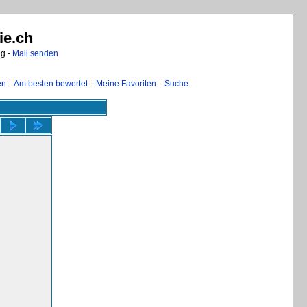
ie.ch
ng -
Mail senden
en
::
Am besten bewertet
::
Meine Favoriten
::
Suche