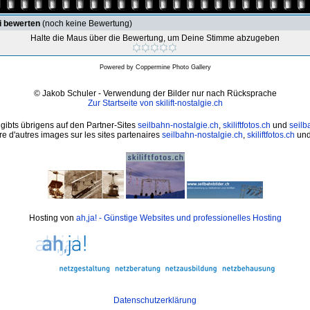
i bewerten
(noch keine Bewertung)
Halte die Maus über die Bewertung, um Deine Stimme abzugeben
Powered by
Coppermine Photo Gallery
© Jakob Schuler - Verwendung der Bilder nur nach Rücksprache
Zur Startseite von skilift-nostalgie.ch
 gibts übrigens auf den Partner-Sites
seilbahn-nostalgie.ch
,
skiliftfotos.ch
und
seilb
e d'autres images sur les sites partenaires
seilbahn-nostalgie.ch
,
skiliftfotos.ch
un
Hosting von
ah,ja! - Günstige Websites und professionelles Hosting
Datenschutzerklärung