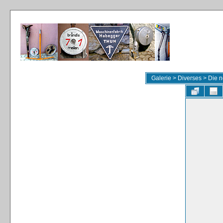
Galerie
>
Diverses
>
Die n