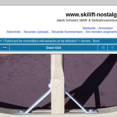
www.skilift-nostalg
Jakob Schulers Skilift- & Seilbahnsammlu
Startseite
::
Anmelden
Albenliste
::
Neueste Uploads
::
Neueste Kommentare
::
Am meisten angeseh
ler" / Fabricant de remontées mécaniques et de téléskis?
>
Annen - Burri
Datei 4/10