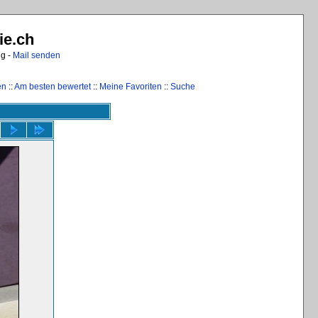
ie.ch
ng -
Mail senden
en
::
Am besten bewertet
::
Meine Favoriten
::
Suche