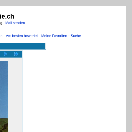
ie.ch
ng -
Mail senden
en
::
Am besten bewertet
::
Meine Favoriten
::
Suche