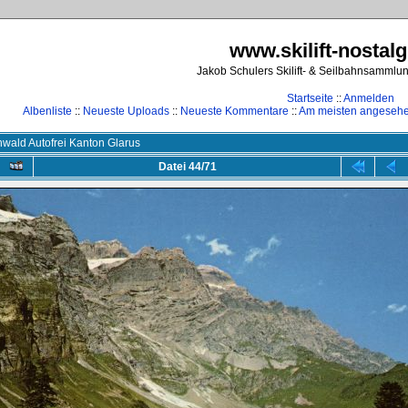
www.skilift-nostalg
Jakob Schulers Skilift- & Seilbahnsammlu
Startseite
::
Anmelden
Albenliste
::
Neueste Uploads
::
Neueste Kommentare
::
Am meisten angeseh
wald Autofrei Kanton Glarus
Datei 44/71