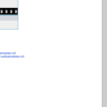
ahnbilder.ch
!
d
seilbahnbilder.ch
!