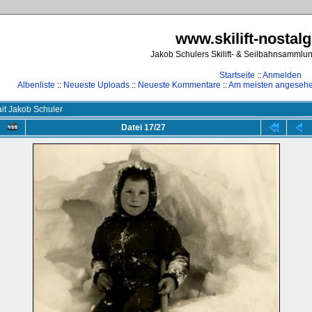
www.skilift-nostalg
Jakob Schulers Skilift- & Seilbahnsammlu
Startseite
::
Anmelden
Albenliste
::
Neueste Uploads
::
Neueste Kommentare
::
Am meisten angeseh
ait Jakob Schuler
Datei 17/27