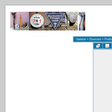
Galerie
>
Diverses
>
Portr