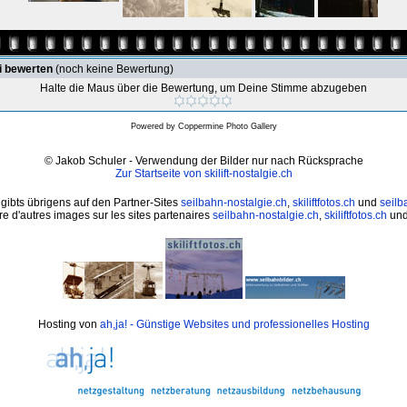
i bewerten
(noch keine Bewertung)
Halte die Maus über die Bewertung, um Deine Stimme abzugeben
Powered by
Coppermine Photo Gallery
© Jakob Schuler - Verwendung der Bilder nur nach Rücksprache
Zur Startseite von skilift-nostalgie.ch
 gibts übrigens auf den Partner-Sites
seilbahn-nostalgie.ch
,
skiliftfotos.ch
und
seilb
e d'autres images sur les sites partenaires
seilbahn-nostalgie.ch
,
skiliftfotos.ch
un
Hosting von
ah,ja! - Günstige Websites und professionelles Hosting