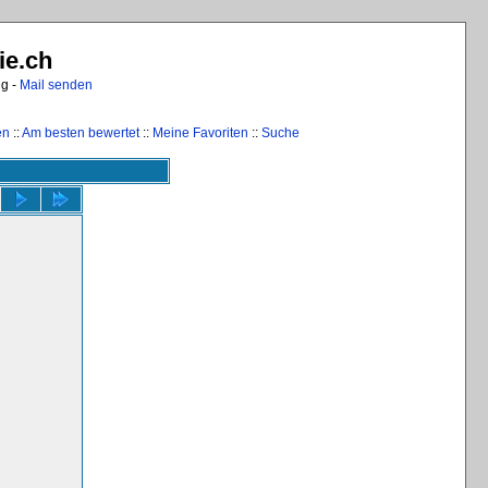
ie.ch
ng -
Mail senden
en
::
Am besten bewertet
::
Meine Favoriten
::
Suche