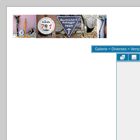
Galerie
>
Diverses
>
Versc