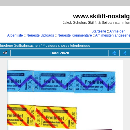
www.skilift-nostalg
Jakob Schulers Skilift- & Seilbahnsammlu
Startseite
::
Anmelden
Albenliste
::
Neueste Uploads
::
Neueste Kommentare
::
Am meisten angeseh
hiedene Seilbahnsachen / Plusieurs choses téléphérique
Datei 28/28