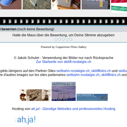
i bewerten
(noch keine Bewertung)
Halte die Maus über die Bewertung, um Deine Stimme abzugeben
Powered by
Coppermine Photo Gallery
© Jakob Schuler - Verwendung der Bilder nur nach Rücksprache
Zur Startseite von skilift-nostalgie.ch
 gibts übrigens auf den Partner-Sites
seilbahn-nostalgie.ch
,
skiliftfotos.ch
und
seilb
e d'autres images sur les sites partenaires
seilbahn-nostalgie.ch
,
skiliftfotos.ch
un
Hosting von
ah,ja! - Günstige Websites und professionelles Hosting