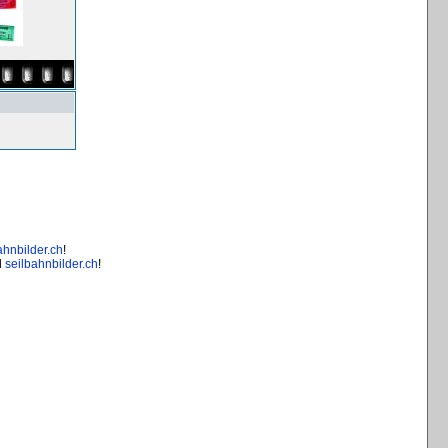
ahnbilder.ch
!
d
seilbahnbilder.ch
!