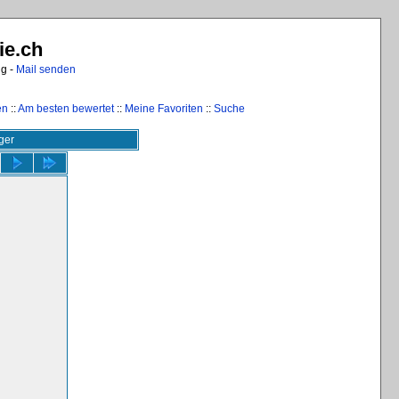
ie.ch
ng -
Mail senden
en
::
Am besten bewertet
::
Meine Favoriten
::
Suche
ger