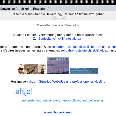
i bewerten
(noch keine Bewertung)
Halte die Maus über die Bewertung, um Deine Stimme abzugeben
Powered by
Coppermine Photo Gallery
© Jakob Schuler - Verwendung der Bilder nur nach Rücksprache
Zur Startseite von skilift-nostalgie.ch
 gibts übrigens auf den Partner-Sites
seilbahn-nostalgie.ch
,
skiliftfotos.ch
und
seilb
e d'autres images sur les sites partenaires
seilbahn-nostalgie.ch
,
skiliftfotos.ch
un
Hosting von
ah,ja! - Günstige Websites und professionelles Hosting
Datenschutzerklärung