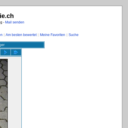
ie.ch
ng -
Mail senden
en
::
Am besten bewertet
::
Meine Favoriten
::
Suche
ger