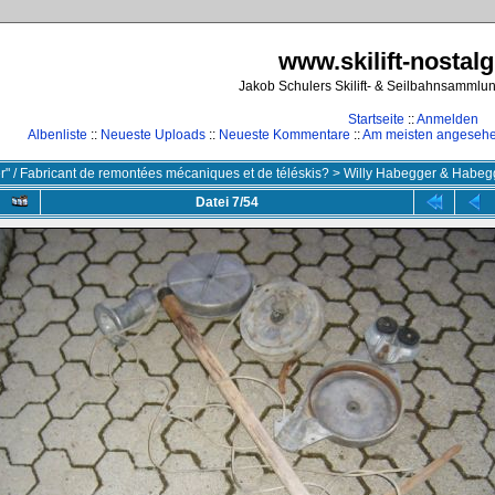
www.skilift-nostalg
Jakob Schulers Skilift- & Seilbahnsammlu
Startseite
::
Anmelden
Albenliste
::
Neueste Uploads
::
Neueste Kommentare
::
Am meisten angeseh
ler" / Fabricant de remontées mécaniques et de téléskis?
>
Willy Habegger & Habeg
Datei 7/54