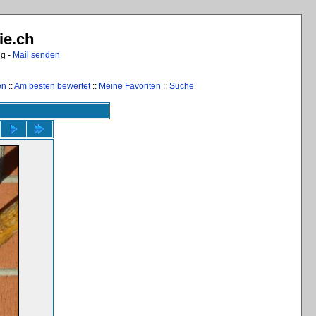
ie.ch
ng -
Mail senden
en
::
Am besten bewertet
::
Meine Favoriten
::
Suche