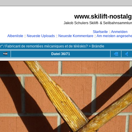
www.skilift-nostalg
Jakob Schulers Skilift- & Seilbahnsammlu
Startseite
::
Anmelden
Albenliste
::
Neueste Uploads
::
Neueste Kommentare
::
Am meisten angeseh
ler" / Fabricant de remontées mécaniques et de téléskis?
>
Brändle
Datei 36/71