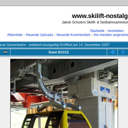
www.skilift-nostalg
Jakob Schulers Skilift- & Seilbahnsammlu
Startseite
::
Anmelden
Albenliste
::
Neueste Uploads
::
Neueste Kommentare
::
Am meisten angeseh
eue Gumenbahn - weltweit einzigartig! Eröffnet am 14. Dezember 2007
Datei 92/152