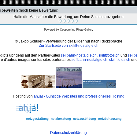
i bewerten
(noch keine Bewertung)
Halte die Maus über die Bewertung, um Deine Stimme abzugeben
Powered by
Coppermine Photo Gallery
© Jakob Schuler - Verwendung der Bilder nur nach Rücksprache
Zur Startseite von skilift-nostalgie.ch
 gibts übrigens auf den Partner-Sites
seilbahn-nostalgie.ch
,
skiliftfotos.ch
und
seilb
e d'autres images sur les sites partenaires
seilbahn-nostalgie.ch
,
skiliftfotos.ch
un
Hosting von
ah,ja! - Günstige Websites und professionelles Hosting
Datenschutzerklärung