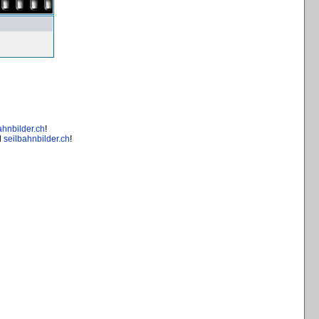
ahnbilder.ch
!
d
seilbahnbilder.ch
!