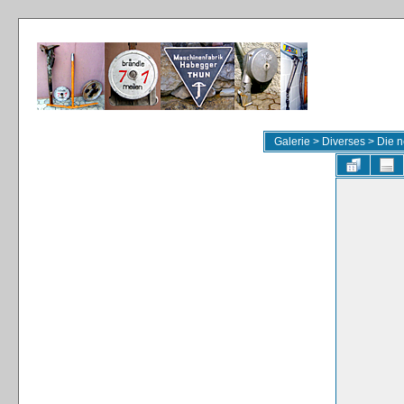
Galerie
>
Diverses
>
Die n