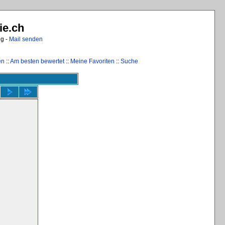
ie.ch
ng -
Mail senden
en
::
Am besten bewertet
::
Meine Favoriten
::
Suche