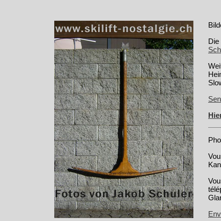
Bil
Die
Sch
Wei
Hei
Slo
Sen
Hie
Phot
Vou
Kan
Vou
tél
Glar
Env